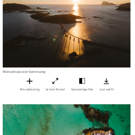
Midnattssol over Sommarøy
Min nedlasting
Se stort format
Sammenlign filer
Last ned fil