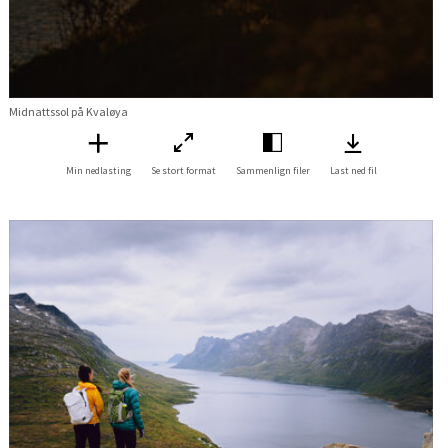
Midnattssol på Kvaløya
Min nedlasting
Se stort format
Sammenlign filer
Last ned fil