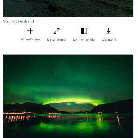
Nordlys på ei strand
Min nedlasting
Se stort format
Sammenlign filer
Last ned fil