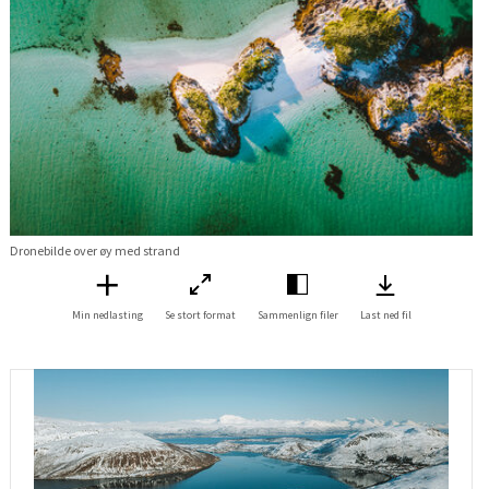
Dronebilde over øy med strand
Min nedlasting
Se stort format
Sammenlign filer
Last ned fil