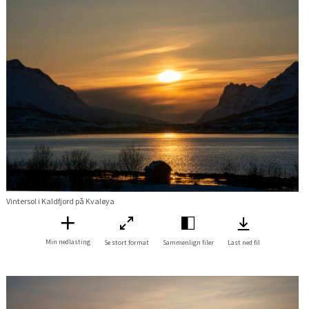
Vintersol i Kaldfjord på Kvaløya
Min nedlasting
Se stort format
Sammenlign filer
Last ned fil