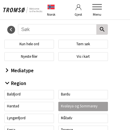
Betingelser
Om bildebanken
Norsk
Gjest
Menu
Kun hele ord
Tøm søk
Nyeste filer
Vis i kart
Mediatype
Region
Balsfjord
Bardu
Harstad
Kvaløya og Sommarøy
Lyngenfjord
Målselv
Senja
Tromsø