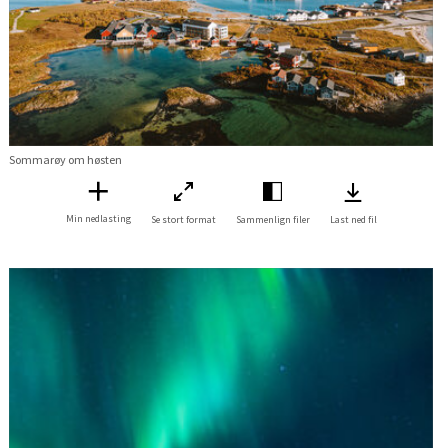
Sommarøy om høsten
Min nedlasting
Se stort format
Sammenlign filer
Last ned fil