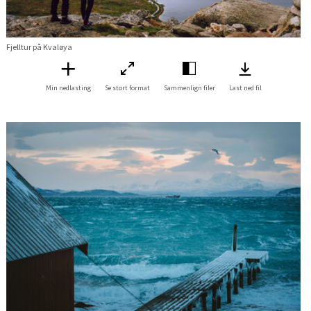
Fjelltur på Kvaløya
Min nedlasting
Se stort format
Sammenlign filer
Last ned fil