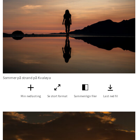
Sommer på strand på Kvaløya
Min nedlasting
Se stort format
Sammenlign filer
Last ned fil