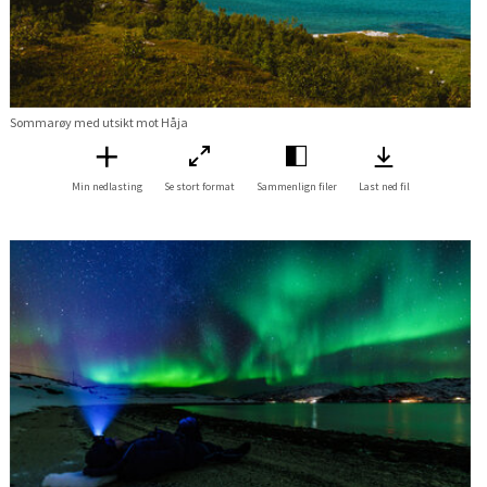
Sommarøy med utsikt mot Håja
Min nedlasting
Se stort format
Sammenlign filer
Last ned fil