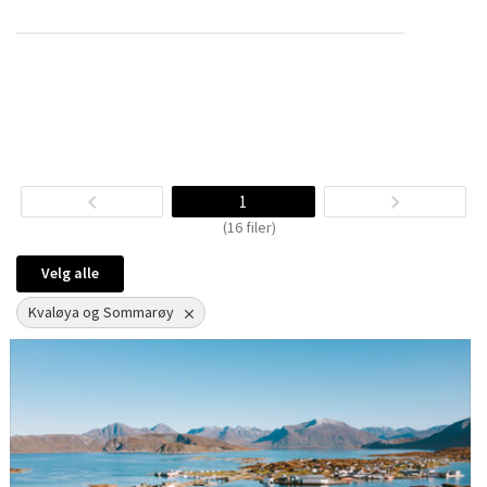
1
(16 filer)
Velg alle
Kvaløya og Sommarøy