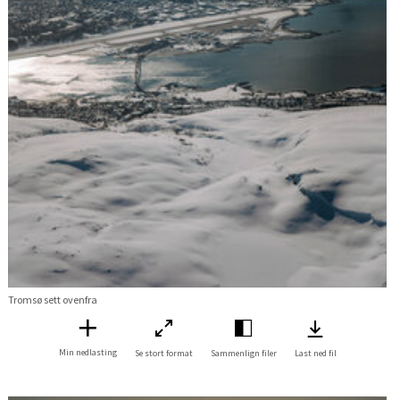
Tromsø sett ovenfra
Min nedlasting
Se stort format
Sammenlign filer
Last ned fil