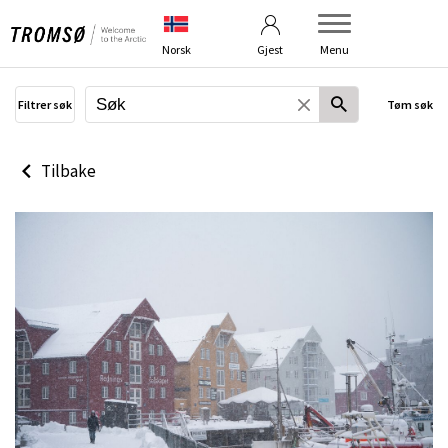
Betingelser
Om bildebanken
Norsk
Gjest
Menu
Filtrer søk
Tøm søk
Tilbake