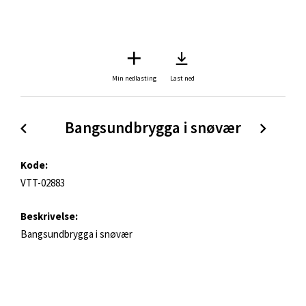
Min nedlasting
Last ned
Bangsundbrygga i snøvær
Kode:
VTT-02883
Beskrivelse:
Bangsundbrygga i snøvær
Søkeord:
Tromsø
Tromsø sentrum
sentrum
snøvær
vær