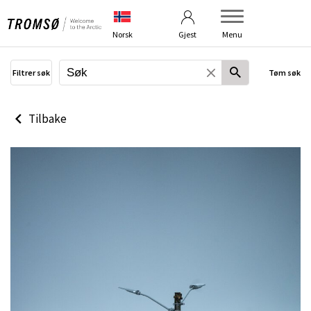
Betingelser
Om bildebanken
Norsk
Gjest
Menu
Filtrer søk
Tøm søk
Tilbake