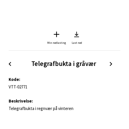
Min nedlasting
Last ned
Telegrafbukta i gråvær 
Kode:
VTT-02771
Beskrivelse:
Telegrafbukta i regnvær på vinteren
Søkeord:
Tromsø
Telegrafbukta
sjø
strand
vær
gråvær