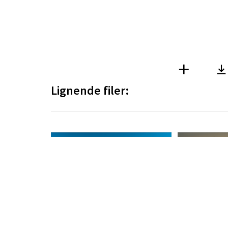
Lignende filer:
DAM-løsning
Copyright © 2026
www.im
Sommarøy med utsikt mot Håja
Vintersol i Kaldfjor