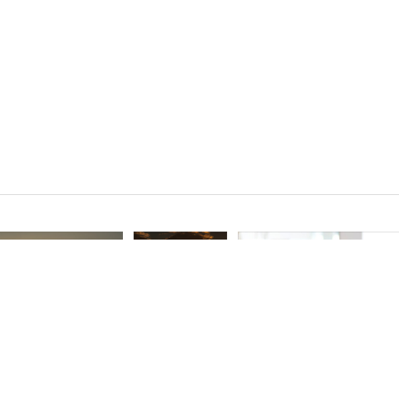
ageshop.no
d på Kvaløya
Midnattssol på Kvaløya
Demo