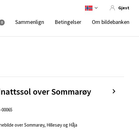
Gjest
Sammenlign
Betingelser
Om bildebanken
0
nattssol over Sommarøy
-00065
nebilde over Sommarøy, Hillesøy og Håja