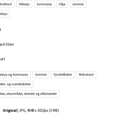
dnattssol
Hillesøy
Sommarøy
Håja
sommer
aløya
8
ard Stien
kart
aløya og Sommarøy
Sommer
Fjordutflukter
Midnatssol
sikts- og oversiktsbilder
rker, uteområder, strender og utfartssteder
Original
| JPG, 4048 x 3032px (3 MB)