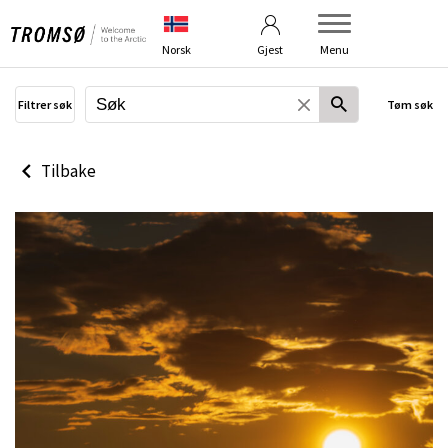
Betingelser
Om bildebanken
Norsk
Gjest
Menu
Filtrer søk
Tøm søk
Tilbake