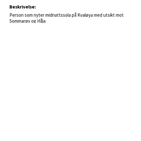
Beskrivelse:
Person som nyter midnattssola på Kvaløya med utsikt mot 
Sommarøy og Håja
Søkeord:
Midnattssol
Kvaløya
Sommarøy
Håja
fjelltur
vandretur
sommer
År:
2018
Fotograf:
Vegard Stien
Kategorier:
Tromsø
Kvaløya og Sommarøy
Sommer
Midnatssol
Utsikts- og oversiktsbilder