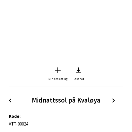
Min nedlasting
Last ned
Midnattssol på Kvaløya
Kode:
VTT-00024